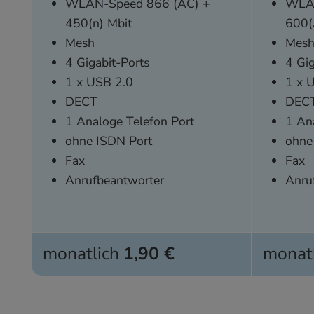
WLAN-Speed 866 (AC) +
WLAN
450(n) Mbit
600(
Mesh
Mes
4 Gigabit-Ports
4 Gig
1 x USB 2.0
1 x 
DECT
DEC
1 Analoge Telefon Port
1 An
ohne ISDN Port
ohne
Fax
Fax
Anrufbeantworter
Anru
monatlich
1,90 €
monat