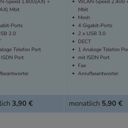
-Speed 1.800(AX) +
WLAN-Speed 2.400 +
AX) Mbit
Mbit
h
Mesh
abit-Ports
4 Gigabit-Ports
USB 2.0
2 x USB 3.0
T
DECT
aloge Telefon Port
1 Analoge Telefon Po
 ISDN Port
mit ISDN Port
Fax
fbeantworter
Anrufbeantworter
lich
3,90 €
monatlich
5,90 €