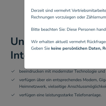
Derzeit sind vermehrt Vertriebsmitarbeit
Rechnungen vorzulegen oder Zählernumm
Bitte beachten Sie: Diese Personen han
Unsere FRITZ!Box-M
Wir erhalten aktuell vermehrt Rückfrage
Geben Sie
keine persönlichen Daten,
Internet:
beeindrucken mit modernster Technologie und 
verfügen über ein entsprechendes Modem, G
Heimnetzwerk, vielseitige Anschlussmöglichke
verfügen eine leistungsstarke Telefonanlage.