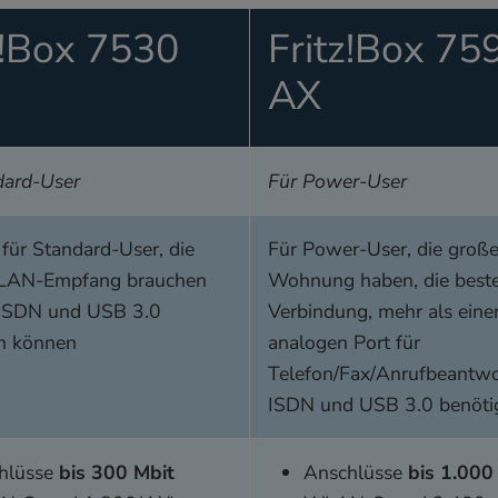
z!Box 7530
Fritz!Box 75
AX
dard-User
Für Power-User
für Standard-User, die
Für Power-User, die groß
LAN-Empfang brauchen
Wohnung haben, die bes
 ISDN und USB 3.0
Verbindung, mehr als eine
en können
analogen Port für
Telefon/Fax/Anrufbeantwo
ISDN und USB 3.0 benöti
hlüsse
bis 300 Mbit
Anschlüsse
bis 1.000