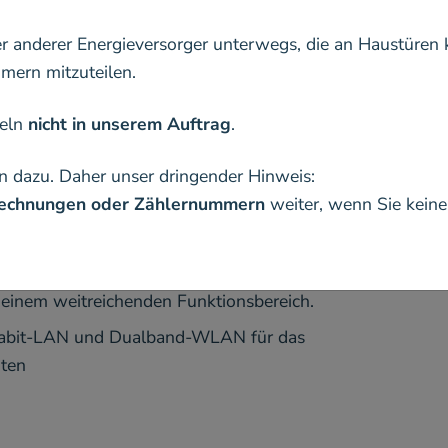
er anderer Energieversorger unterwegs, die an Haustüren 
ern mitzuteilen.
deln
nicht in unserem Auftrag
.
odelle für DSL, Kabe
n dazu. Daher unser dringender Hinweis:
 Rechnungen oder Zählernummern
weiter, wenn Sie kein
einem weitreichenden Funktionsbereich.
igabit-LAN und Dualband-WLAN für das
iten