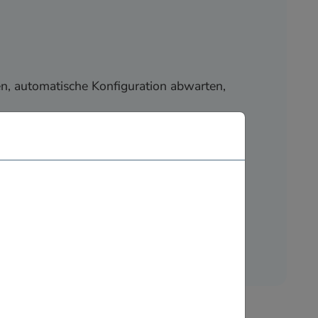
ken, automatische Konfiguration abwarten,
irewall, Filterfunktionen und
r Internetzugang für Gäste sind
ur Verfügung. Wenn Sie Unterstützung vor