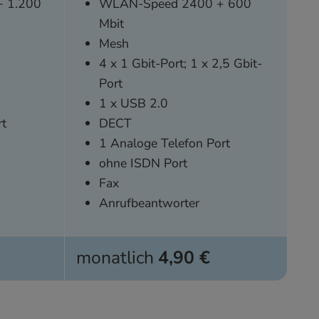
 1.200
WLAN-Speed 2400 + 600
Mbit
Mesh
4 x 1 Gbit-Port; 1 x 2,5 Gbit-
Port
1 x USB 2.0
rt
DECT
1 Analoge Telefon Port
ohne ISDN Port
Fax
Anrufbeantworter
monatlich
4,90 €