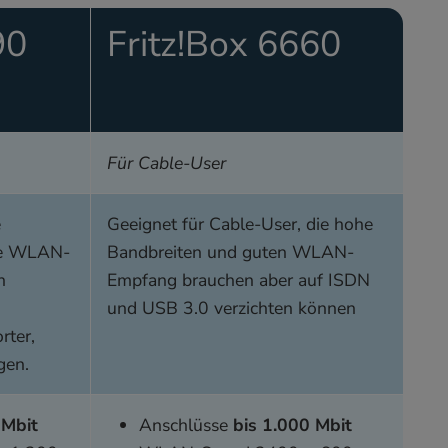
90
Fritz!Box 6660
Für Cable-User
e
Geeignet für Cable-User, die hohe
te WLAN-
Bandbreiten und guten WLAN-
n
Empfang brauchen aber auf ISDN
und USB 3.0 verzichten können
rter,
gen.
 Mbit
Anschlüsse
bis 1.000 Mbit