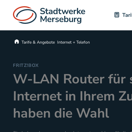
Tar
Startseite
Tarife & Angebote
Internet + Telefon
FRITZ!BOX
W-LAN Router für 
Internet in Ihrem Z
haben die Wahl