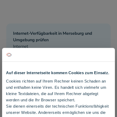
Internet-Verfügbarkeit in Merseburg und
Umgebung prüfen
Internet
Um jetzt zu erfahren, welche Produkte für Ihren
Standort verfügbar sind, füllen Sie einfach das
schliessen
folgende Formular aus.
Auf dieser Internetseite kommen Cookies zum Einsatz.
Cookies richten auf Ihrem Rechner keinen Schaden an
und enthalten keine Viren. Es handelt sich vielmehr um
kleine Textdateien, die auf Ihrem Rechner abgelegt
Internet
Fernsehen
werden und die Ihr Browser speichert.
Sie dienen einerseits der technischen Funktionsfähigkeit
Wichtiger Hinweis
unserer Website. Andererseits ermöglichen sie uns die