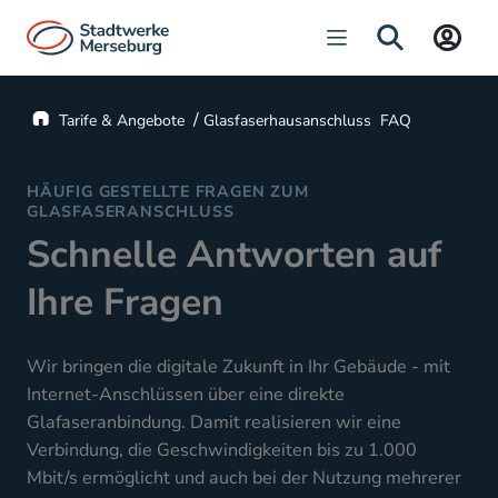
Navigation öffnen
SUCHE
Startseite
Tarife & Angebote
Glasfaserhausanschluss
FAQ
HÄUFIG GESTELLTE FRAGEN ZUM
GLASFASERANSCHLUSS
Schnelle Antworten auf
Ihre Fragen
Wir bringen die digitale Zukunft in Ihr Gebäude - mit
Internet-Anschlüssen über eine direkte
Glafaseranbindung. Damit realisieren wir eine
Verbindung, die Geschwindigkeiten bis zu 1.000
Mbit/s ermöglicht und auch bei der Nutzung mehrerer