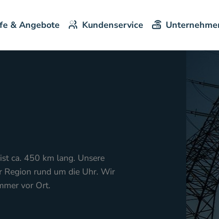
ife & Angebote
Kundenservice
Unternehme
st ca. 450 km lang. Unsere
r Region rund um die Uhr. Wir
immer vor Ort.