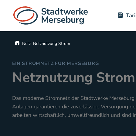
Tar
Startseite
Netz
Netznutzung Strom
EIN STROMNETZ FÜR MERSEBURG
Netznutzung Strom
Das moderne Stromnetz der Stadtwerke Merseburg i
Anlagen garantieren die zuverlässige Versorgung de
arbeiten wirtschaftlich, umweltfreundlich und sind 