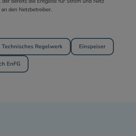
der bereits die Entgelte für Strom und Netz
r an den Netzbetreiber.
Technisches Regelwerk
Einspeiser
ach EnFG