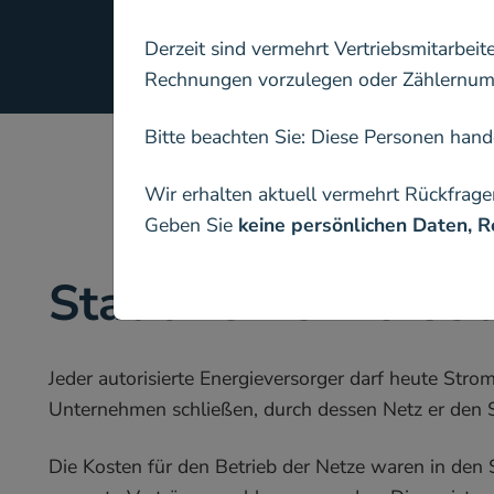
Derzeit sind vermehrt Vertriebsmitarbeit
Rechnungen vorzulegen oder Zählernumm
Bitte beachten Sie: Diese Personen han
Wir erhalten aktuell vermehrt Rückfrage
Geben Sie
keine persönlichen Daten,
Stadtwerke Mersebu
Jeder autorisierte Energieversorger darf heute Str
Unternehmen schließen, durch dessen Netz er den Str
Die Kosten für den Betrieb der Netze waren in den 