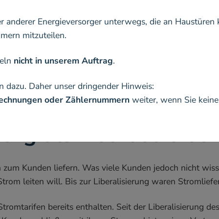
er anderer Energieversorger unterwegs, die an Haustüren 
ern mitzuteilen.
deln
nicht in unserem Auftrag
.
n dazu. Daher unser dringender Hinweis:
 Rechnungen oder Zählernummern
weiter, wenn Sie kein
rg als Netzbetreiber
om zum Kunden liefern. Was viele Kunden jedoch nicht wis
om leiten will. Bis zur Liberalisierung waren Stromliefer
Stromtarifen bereits enthalten. Seit der Liberalisierung 