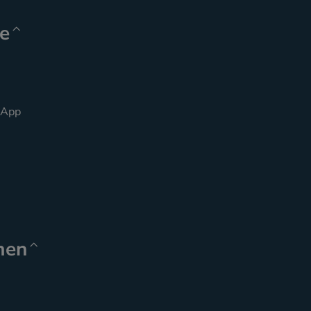
e
 App
men