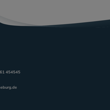
3461 454545
seburg.de
m
nkedIn