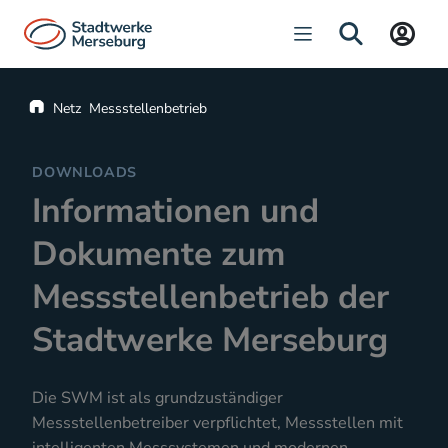
Navigation öffnen
SUCHE
Startseite
Netz
Messstellenbetrieb
DOWNLOADS
Informationen und
Dokumente zum
Messstellenbetrieb der
Stadtwerke Merseburg
Die SWM ist als grundzuständiger
Messstellenbetreiber verpflichtet, Messstellen mit