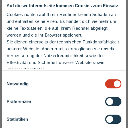
PDF
395 KB
11.2017
Auf dieser Internetseite kommen Cookies zum Einsatz.
Cookies richten auf Ihrem Rechner keinen Schaden an
Kurzanleitung für eine moderne Messeinrichtung
und enthalten keine Viren. Es handelt sich vielmehr um
PDF
527 KB
11.2017
kleine Textdateien, die auf Ihrem Rechner abgelegt
Smart Meter und digitale Stromzähler
werden und die Ihr Browser speichert.
PDF
2 MB
09.2021
Sie dienen einerseits der technischen Funktionsfähigkeit
Wichtiger Hinweis
unserer Website. Andererseits ermöglichen sie uns die
Verbesserung der Nutzerfreundlichkeit sowie der
Technische Mindestanforderungen
Effektivität und Sicherheit unserer Website sowie
unseres Angebotes.
Derzeit sind vermehrt Vertriebsmitarbeiter
Einwilligungsauswahl
anderer Energieversorger unterwegs, die an
Technische Anforderungen an die Errichtung und d
Notwendig
Haustüren klingeln und Kunden bitten, ihre
en Betrieb von Mess- und Zähleinrichtungen Stro
Rechnungen vorzulegen oder Zählernummern
m
Präferenzen
mitzuteilen.
PDF
57 KB
07.2017
Bitte beachten Sie: Diese Personen handeln
Technische Mindestanforderungen an den Messste
Statistiken
nicht in unserem Auftrag
.
llenbetrieb Gas