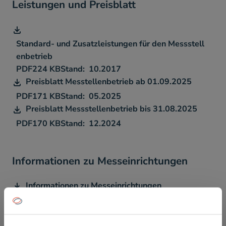
Leistungen und Preisblatt
Standard- und Zusatzleistungen für den Messstell
enbetrieb
PDF
224 KB
10.2017
Preisblatt Messtellenbetrieb ab 01.09.2025
PDF
171 KB
05.2025
Preisblatt Messstellenbetrieb bis 31.08.2025
PDF
170 KB
12.2024
Informationen zu Messeinrichtungen
Informationen zu Messeinrichtungen
PDF
193 KB
11.2017
FAQ - Antworten auf häufig gestellte Fragen
schliessen