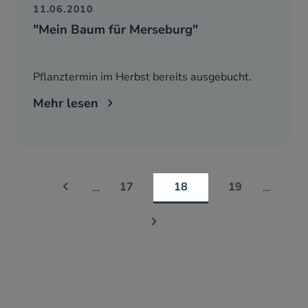
11.06.2010
"Mein Baum für Merseburg"
Pflanztermin im Herbst bereits ausgebucht.
Mehr lesen
17
18
19
…
…