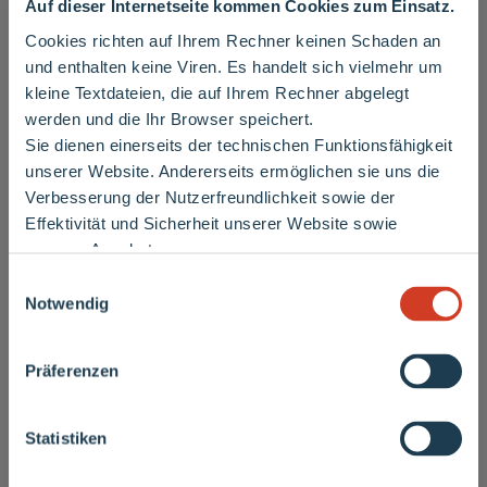
Auf dieser Internetseite kommen Cookies zum Einsatz.
Cookies richten auf Ihrem Rechner keinen Schaden an
und enthalten keine Viren. Es handelt sich vielmehr um
kleine Textdateien, die auf Ihrem Rechner abgelegt
werden und die Ihr Browser speichert.
Sie dienen einerseits der technischen Funktionsfähigkeit
Wichtiger Hinweis
unserer Website. Andererseits ermöglichen sie uns die
Verbesserung der Nutzerfreundlichkeit sowie der
Effektivität und Sicherheit unserer Website sowie
unseres Angebotes.
Derzeit sind vermehrt Vertriebsmitarbeiter
Einwilligungsauswahl
anderer Energieversorger unterwegs, die an
Notwendig
11.06.2010
Haustüren klingeln und Kunden bitten, ihre
V.(G)RABENROCK 2010
Rechnungen vorzulegen oder Zählernummern
Präferenzen
mitzuteilen.
Die Stadtwerke Merseburg präsentieren am
Bitte beachten Sie: Diese Personen handeln
Statistiken
25.06.2010, die Maffay Coverband ?
nicht in unserem Auftrag
.
Steppenwolf? mit Andreas Engel