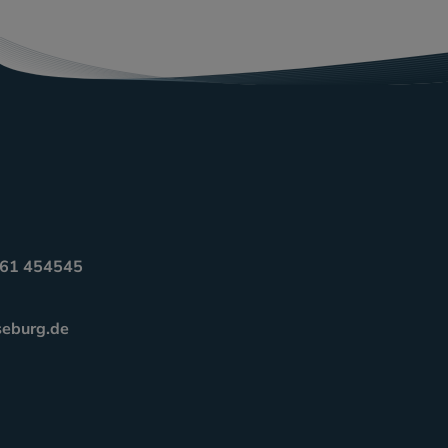
3461 454545
seburg.de
m
nkedIn