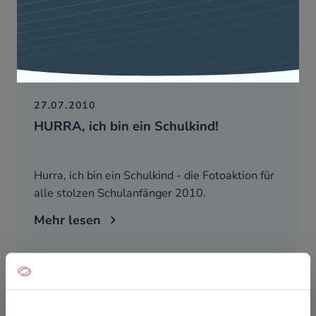
27.07.2010
HURRA, ich bin ein Schulkind!
Hurra, ich bin ein Schulkind - die Fotoaktion für
alle stolzen Schulanfänger 2010.
Mehr lesen
schliessen