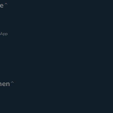
e
 App
men