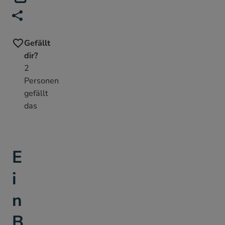
Teilen
Link zum Teilen kopieren
Gefällt
dir?
2
Personen
gefällt
das
E
i
n
B