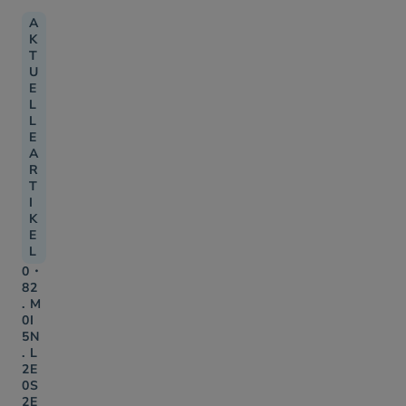
A
K
T
U
E
L
L
E
A
R
T
I
K
E
L
0
・
8
2
.
M
0
I
5
N
.
L
2
E
0
S
2
E