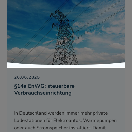
26.06.2025
§14a EnWG: steuerbare
Verbrauchseinrichtung
In Deutschland werden immer mehr private
Ladestationen für Elektroautos, Wärmepumpen
oder auch Stromspeicher installiert. Damit