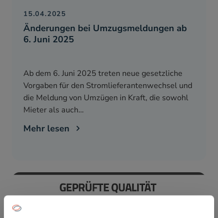
15.04.2025
Änderungen bei Umzugsmeldungen ab
6. Juni 2025
Ab dem 6. Juni 2025 treten neue gesetzliche
Vorgaben für den Stromlieferantenwechsel und
die Meldung von Umzügen in Kraft, die sowohl
Mieter als auch…
Mehr lesen