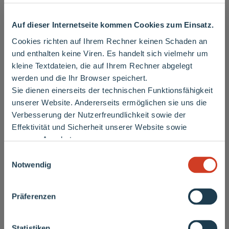
schliessen
Auf dieser Internetseite kommen Cookies zum Einsatz.
Cookies richten auf Ihrem Rechner keinen Schaden an
und enthalten keine Viren. Es handelt sich vielmehr um
kleine Textdateien, die auf Ihrem Rechner abgelegt
werden und die Ihr Browser speichert.
Sie dienen einerseits der technischen Funktionsfähigkeit
Wichtiger Hinweis
unserer Website. Andererseits ermöglichen sie uns die
Verbesserung der Nutzerfreundlichkeit sowie der
Effektivität und Sicherheit unserer Website sowie
unseres Angebotes.
Derzeit sind vermehrt Vertriebsmitarbeiter
Einwilligungsauswahl
anderer Energieversorger unterwegs, die an
Notwendig
28.01.2025
Haustüren klingeln und Kunden bitten, ihre
Ausgezeichnet als „Herausragender
Rechnungen vorzulegen oder Zählernummern
Regionalversorger 2025“
Präferenzen
mitzuteilen.
Bitte beachten Sie: Diese Personen handeln
Statistiken