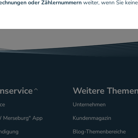
 Rechnungen oder Zählernummern
weiter, wenn Sie kein
nservice
Weitere Theme
ce
Unternehmen
 Merseburg" App
Kundenmagazin
ndigung
Blog-Themenbereiche