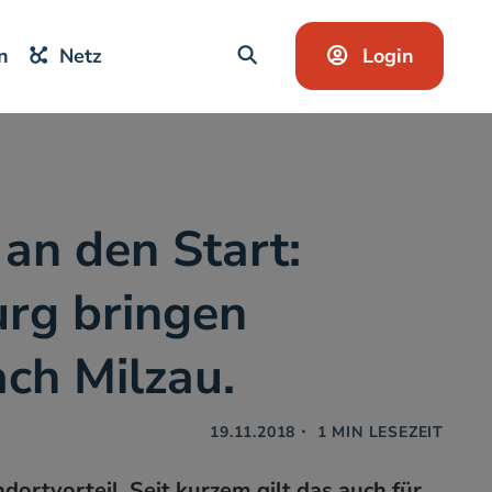
Login
n
Netz
SUCHE
an den Start:
rg bringen
ach Milzau.
19.11.2018
・
1
MIN LESEZEIT
ortvorteil. Seit kurzem gilt das auch für