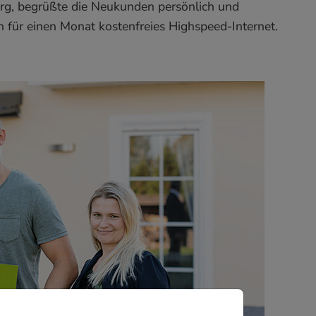
burg, begrüßte die Neukunden persönlich und
 für einen Monat kostenfreies Highspeed-Internet.