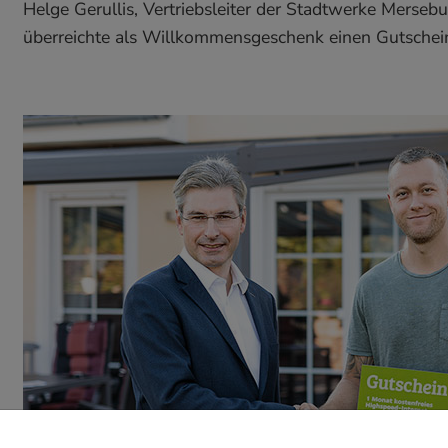
Helge Gerullis, Vertriebsleiter der Stadtwerke Merse
überreichte als Willkommensgeschenk einen Gutschein