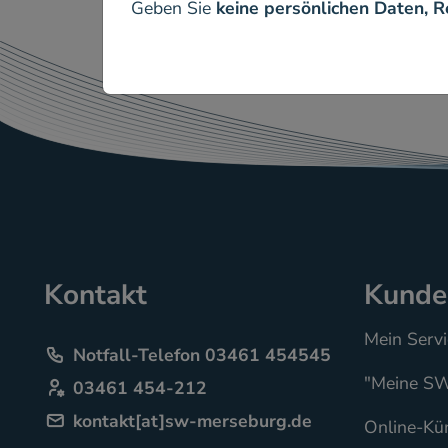
Geben Sie
keine persönlichen Daten,
Kontakt
Kunde
Mein Servi
Notfall-Telefon 03461 454545
"Meine SW
service
03461 454-212
kontakt[at]sw-merseburg.de
Online-Kü