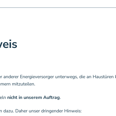
eis
zur Übersicht
vor
er anderer Energieversorger unterwegs, die an Haustüren 
ern mitzuteilen.
deln
nicht in unserem Auftrag
.
n dazu. Daher unser dringender Hinweis: