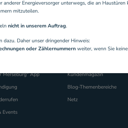
er anderer Energieversorger unterwegs, die an Haustüren 
ern mitzuteilen.
deln
nicht in unserem Auftrag
.
n dazu. Daher unser dringender Hinweis:
nservice
Weitere Theme
 Rechnungen oder Zählernummern
weiter, wenn Sie kein
ce
Unternehmen
 Merseburg" App
Kundenmagazin
ndigung
Blog-Themenbereiche
derrufen
Netz
& Events