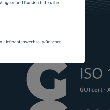
klingeln und Kunden bitten, ihre
n
Zertifikate
en Lieferantenwechsel wünschen.