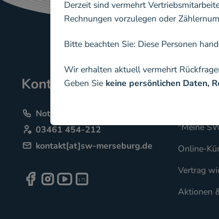
Derzeit sind vermehrt Vertriebsmitarbeit
Rechnungen vorzulegen oder Zählernumm
Bitte beachten Sie: Diese Personen han
Wir erhalten aktuell vermehrt Rückfrage
Kontakt
Kunde
Geben Sie
keine persönlichen Daten,
Mein Servi
Notfall-Telefon 03461 454545
"Meine SW
service
03461 454-212
kontakt[at]sw-merseburg.de
Online-Kü
Vertrag wi
Facebook
Instagram
Youtube
Facebook
LinkedIn
Instagram
LinkedIn
Facebook
Instagram
Youtube
LinkedIn
Aktionen 