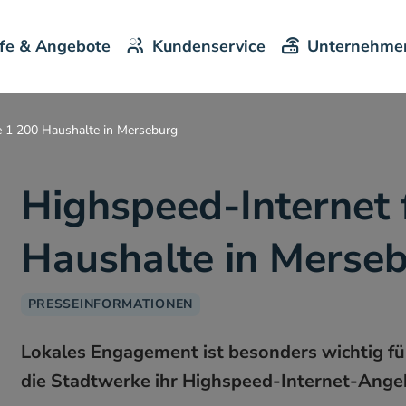
ife & Angebote
Kundenservice
Unternehme
e 1 200 Haushalte in Merseburg
Highspeed-Internet 
Haushalte in Merse
PRESSEINFORMATIONEN
Lokales Engagement ist besonders wichtig f
die Stadtwerke ihr Highspeed-Internet-Angeb