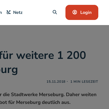
Login
n
Netz
SUCHE
für weitere 1 200
burg
15.11.2018
・
1
MIN LESEZEIT
ür die Stadtwerke Merseburg. Daher weiten
ot für Merseburg deutlich aus.