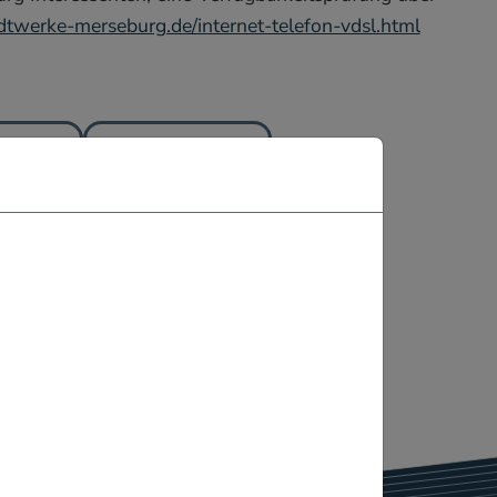
dtwerke-merseburg.de/internet-telefon-vdsl.html
herige
nächste