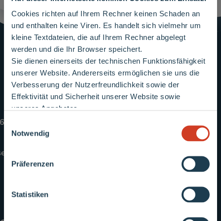
Cookies richten auf Ihrem Rechner keinen Schaden an
und enthalten keine Viren. Es handelt sich vielmehr um
kleine Textdateien, die auf Ihrem Rechner abgelegt
werden und die Ihr Browser speichert.
Sie dienen einerseits der technischen Funktionsfähigkeit
Wichtiger Hinweis
unserer Website. Andererseits ermöglichen sie uns die
Verbesserung der Nutzerfreundlichkeit sowie der
Effektivität und Sicherheit unserer Website sowie
unseres Angebotes.
Derzeit sind vermehrt Vertriebsmitarbeiter
3461 454545
Einwilligungsauswahl
anderer Energieversorger unterwegs, die an
Notwendig
Haustüren klingeln und Kunden bitten, ihre
seburg.de
Rechnungen vorzulegen oder Zählernummern
Präferenzen
mitzuteilen.
m
nkedIn
Bitte beachten Sie: Diese Personen handeln
Statistiken
nicht in unserem Auftrag
.