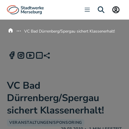
Navigation öffnen
SUCHE
Startseite
VC Bad Dürrenberg/Spergau sichert Klassenerhalt!
Facebook
Facebook
Instagram
Instagram
Youtube
Youtube
Facebook
LinkedIn
LinkedIn
Instagram
Teilen
Link zum Teilen kopieren
LinkedIn
VC Bad
Dürrenberg/Spergau
sichert Klassenerhalt!
VERANSTALTUNGEN/SPONSORING
29.03.2010
・
1
MIN LESEZEIT