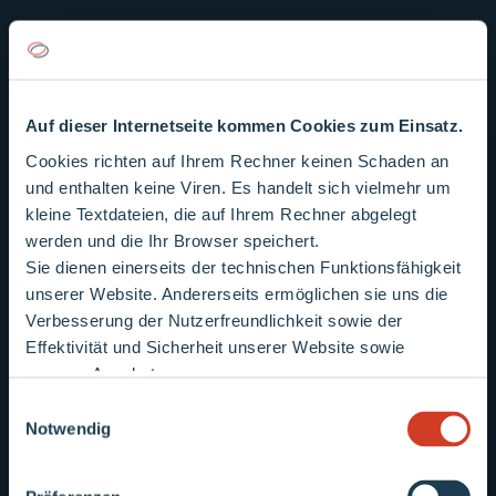
schliessen
Auf dieser Internetseite kommen Cookies zum Einsatz.
Cookies richten auf Ihrem Rechner keinen Schaden an
und enthalten keine Viren. Es handelt sich vielmehr um
kleine Textdateien, die auf Ihrem Rechner abgelegt
werden und die Ihr Browser speichert.
Sie dienen einerseits der technischen Funktionsfähigkeit
Wichtiger Hinweis
unserer Website. Andererseits ermöglichen sie uns die
Verbesserung der Nutzerfreundlichkeit sowie der
Effektivität und Sicherheit unserer Website sowie
unseres Angebotes.
Derzeit sind vermehrt Vertriebsmitarbeiter
Einwilligungsauswahl
anderer Energieversorger unterwegs, die an
Notwendig
Haustüren klingeln und Kunden bitten, ihre
Rechnungen vorzulegen oder Zählernummern