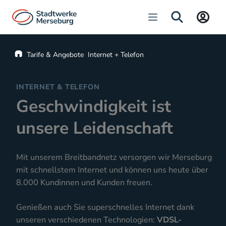
Navigation öffnen
SUCHE
Startseite
Tarife & Angebote
Internet + Telefon
INTERNET & TELEFON
Geschwindigkeit ist
unsere Leidenschaft
Mit unserem Breitbandnetz versorgen wir Merseburg
mit schnellstem Internet und können uns heute über
8.000 Kundinnen und Kunden freuen.
Genießen auch Sie superschnelles Internet dank
unseren verschiedenen Technologien:
VDSL-